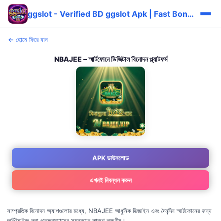
ggslot - Verified BD ggslot Apk | Fast Bonus নতুন ✅
← হোমে ফিরে যান
NBAJEE – স্মার্টফোনে ডিজিটাল বিনোদন প্ল্যাটফর্ম
APK ডাউনলোড
এখনই নিবন্ধন করুন
সাম্প্রতিক বিনোদন অ্যাপগুলোর মধ্যে, NBAJEE আধুনিক ডিজাইন এবং দৈনন্দিন স্মার্টফোনের জন্য
অপ্টিমাইজ করা পারফরম্যান্সের সমন্বয়ের কারণে লক্ষণীয়।