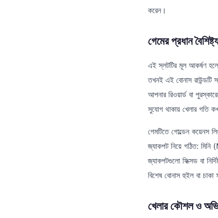
করেন।
গেমের প্রধান বৈশিষ্ট্
এই স্লটটির মূল আকর্ষণ হল
তখনই এই বোনাস রাউন্ডটি স
আপনার রিওয়ার্ড বা পুরস্কা
সুযোগ থাকায় খেলার গতি ক
গেমটিতে গোল্ডেন কয়েনস ল
জ্যাকপট নিয়ে গঠিত: মিনি
জ্যাকপটগুলো ফিক্সড বা নির্
বিশেষ বোনাস হুইল বা চাকা
খেলার কৌশল ও অভিজ