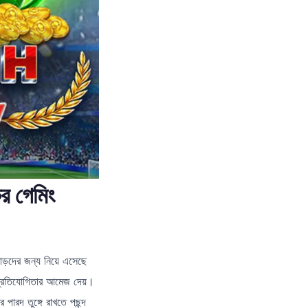
 গেমিং
াড়দের জন্য নিয়ে এসেছে
য প্রতিযোগিতার আমেজ দেয়।
ারদ তুঙ্গে রাখতে পছন্দ