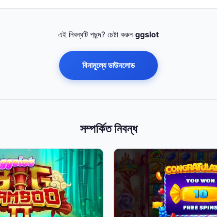
এই নিবন্ধটি পছন্দ? চেষ্টা করুন
ggslot
বিনামূল্যে ডাউনলোড
সম্পর্কিত নিবন্ধ